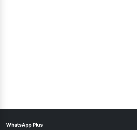
WhatsApp Plus
help@wasapplusofficial.pk