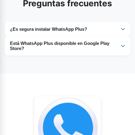
Preguntas frecuentes
¿Es segura instalar WhatsApp Plus?
Sí, pero asegúrese de obtener el enlace APK de una
Está WhatsApp Plus disponible en Google Play
plataforma auténtica.
Store?
No, no puedes encontrarlo en Google Play Store.